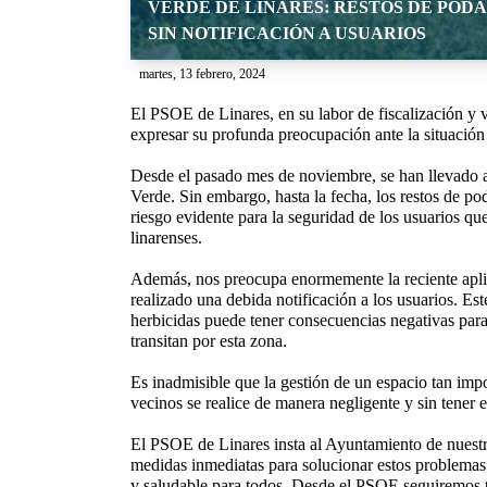
VERDE DE LINARES: RESTOS DE PODA
SIN NOTIFICACIÓN A USUARIOS
martes, 13 febrero, 2024
El PSOE de Linares, en su labor de fiscalización y 
expresar su profunda preocupación ante la situación
Desde el pasado mes de noviembre, se han llevado a 
Verde. Sin embargo, hasta la fecha, los restos de po
riesgo evidente para la seguridad de los usuarios que
linarenses.
Además, nos preocupa enormemente la reciente aplic
realizado una debida notificación a los usuarios. Es
herbicidas puede tener consecuencias negativas para
transitan por esta zona.
Es inadmisible que la gestión de un espacio tan impor
vecinos se realice de manera negligente y sin tener e
El PSOE de Linares insta al Ayuntamiento de nuestr
medidas inmediatas para solucionar estos problemas 
y saludable para todos. Desde el PSOE seguiremos t