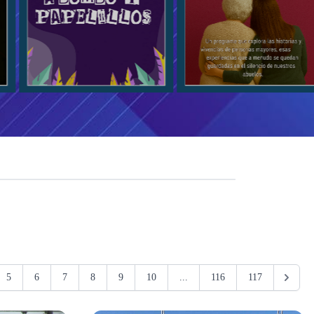
5
6
7
8
9
10
...
116
117