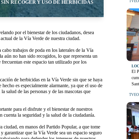
TVEO 
 SIN RECOGER Y USO DE HERBICIDAS
velando por el bienestar de los ciudadanos, desea
 actual de la Vía Verde de nuestra ciudad.
cabo trabajos de poda en los laterales de la Vía
da aún no han sido recogidos, lo que representa un
 frecuentan este espacio tan utilizado por los
LO
El 
cump
ación de herbicidas en la Vía Verde sin que se haya
Sant
te hecho es especialmente alarmante, ya que el uso de
 la salud de las personas y de las mascotas que
TVEO
tante para el disfrute y el bienestar de nuestros
n cuenta la seguridad y la salud de la ciudadanía.
a ciudad, en manos del Partido Popular, a que tome
y garantizar que la Vía Verde sea un espacio seguro
rabajando para defender los intereses de nuestros