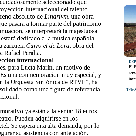
o cuidadosamente seleccionado que
proyección internacional del talento
streno absoluto de
Linarivm
, una obra
ue pasará a formar parte del patrimonio
inuación, se interpretará la majestuosa
 estará dedicado a la música española
la zarzuela
Curro el de Lora
, obra del
e Rafael Peralta.
ección internacional
DE
al es, para Lucía Marín, un motivo de
El P
rema
“Es una conmemoración muy especial, y
impu
on la Orquesta Sinfónica de RTVE”, ha
nsolidado como una figura de referencia
TVEO 
acional.
morativo ya están a la venta: 18 euros
eatro. Pueden adquirirse en los
tel. Se espera una alta demanda, por lo
gurar su asistencia con antelación.