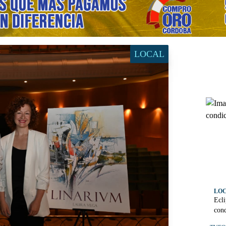
LOCAL
LO
Ecli
cond