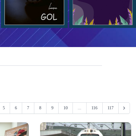
5
6
7
8
9
10
...
116
117