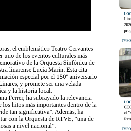
LO
Lina
202
prop
TVEO 
oras, el emblemático Teatro Cervantes
er uno de los eventos culturales más
emorativo de la Orquesta Sinfónica de
ra linarense Lucía Marín. Esta cita
mación especial por el 150º aniversario
 Linares, y promete ser una velada
a y la historia local.
na Ferrer, ha subrayado la relevancia
LO
 los hitos más importantes dentro de la
CCO
ide tan significativa”. Además, ha
el "
ntar con la Orquesta de RTVE, “una de
ferr
iosas a nivel nacional”.
TVEO 