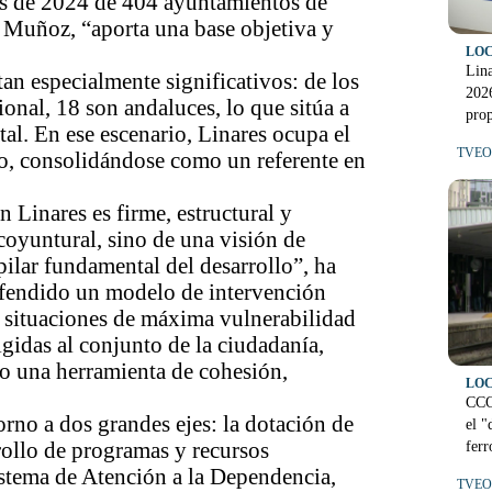
os de 2024 de 404 ayuntamientos de
 Muñoz, “aporta una base objetiva y
LO
Lina
tan especialmente significativos: de los
202
onal, 18 son andaluces, lo que sitúa a
prop
al. En ese escenario, Linares ocupa el
TVEO 
o, consolidándose como un referente en
n Linares es firme, estructural y
 coyuntural, sino de una visión de
pilar fundamental del desarrollo”, ha
defendido un modelo de intervención
to situaciones de máxima vulnerabilidad
igidas al conjunto de la ciudadanía,
mo una herramienta de cohesión,
LO
CCO
orno a dos grandes ejes: la dotación de
el "
rrollo de programas y recursos
ferr
istema de Atención a la Dependencia,
TVEO 