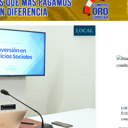
LOCAL
LO
Ecli
cond