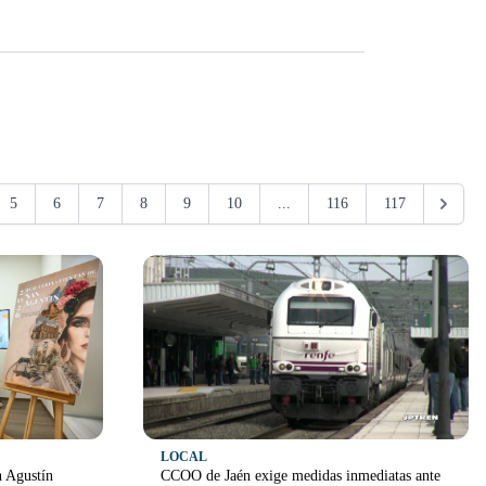
5
6
7
8
9
10
...
116
117
LOCAL
n Agustín
CCOO de Jaén exige medidas inmediatas ante